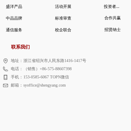
投
资者关系
盛洋产品
活动开展
合作共赢
中品品牌
标准审查
招贤纳士
通信服务
校企联合
联系我们
地址：
浙江省绍兴市人民东路1416-1417号
电话：
（销售）+86-575-88607398
手机：
153-0585-6067 TOPN微信
邮箱：
syoffice@shengyang.com