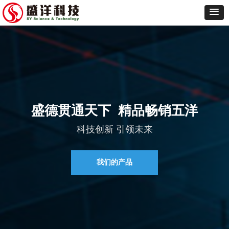
我们的服务
盛德贯通天下 精品畅销五洋
Our service
科技创新 引领未来
我们的产品