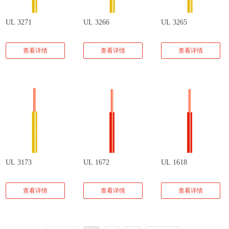
UL 3271
UL 3266
UL 3265
查看详情
查看详情
查看详情
UL 3173
UL 1672
UL 1618
查看详情
查看详情
查看详情