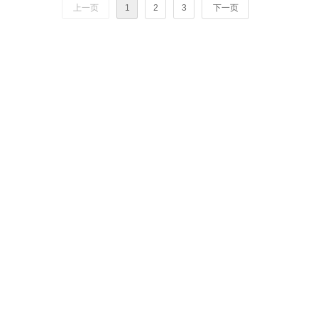
上一页
1
2
3
下一页