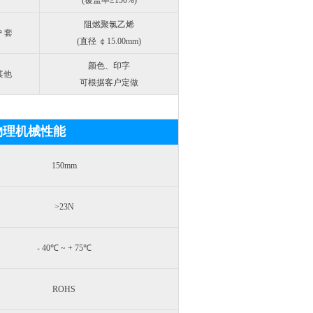
(覆盖率≥150%)
阻燃聚氯乙烯
 套
(直径 ￠15.00mm)
颜色、印字
其他
可根据客户定做
tic 物理机械性能
150mm
>23N
- 40℃ ~ + 75℃
ROHS