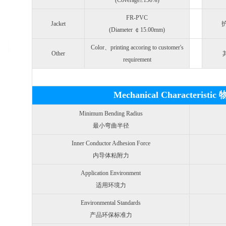
(Coverage≥150%)
FR-PVC
Jacket
护
(Diameter ￠15.00mm)
Color、printing accoring to customer's
Other
requirement
Mechanical Characteris
Minimum Bending Radius
最小弯曲半径
Inner Conductor Adhesion Force
内导体粘附力
Application Environment
适用环境力
Environmental Standards
产品环保标准力