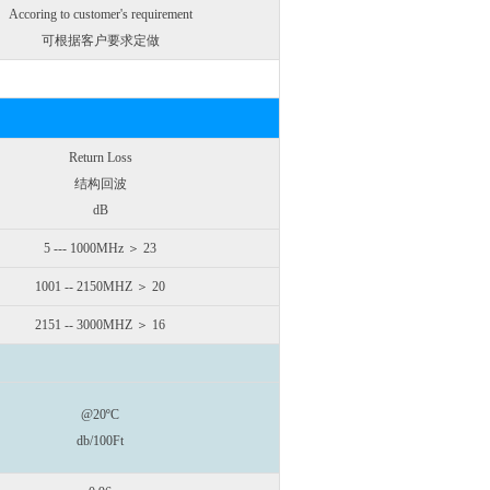
Accoring to customer's requirement
可根据客户要求定做
Return Loss
结构回波
dB
5 --- 1000MHz ＞ 23
1001 -- 2150MHZ ＞ 20
2151 -- 3000MHZ ＞ 16
@20ºC
db/100Ft