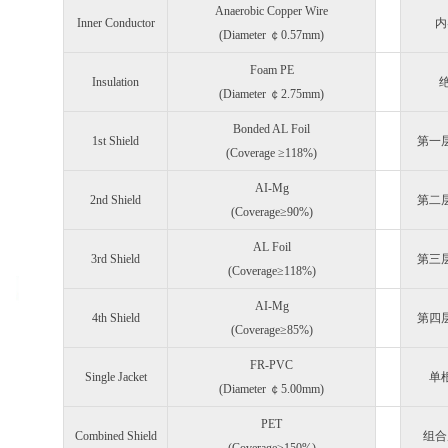
Anaerobic Copper Wire
Inner Conductor
内
(Diameter ￠0.57mm)
Foam PE
Insulation
绝
(Diameter ￠2.75mm)
Bonded AL Foil
1st Shield
第一
(Coverage ≥118%)
AI-Mg
2nd Shield
第二
(Coverage≥90%)
AL Foil
3rd Shield
第三
(Coverage≥118%)
AI-Mg
4th Shield
第四
(Coverage≥85%)
FR-PVC
Single Jacket
单
(Diameter ￠5.00mm)
PET
Combined Shield
组合