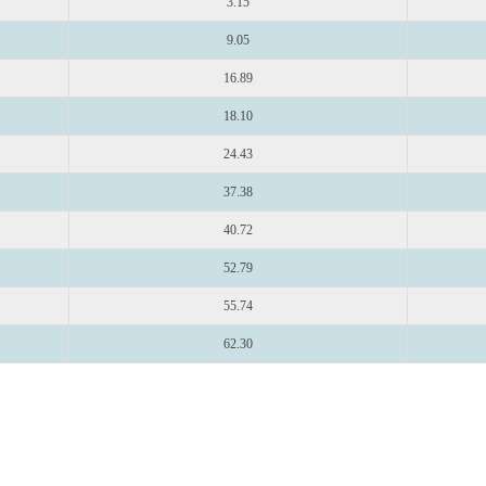
3.15
9.05
16.89
18.10
24.43
37.38
40.72
52.79
55.74
62.30