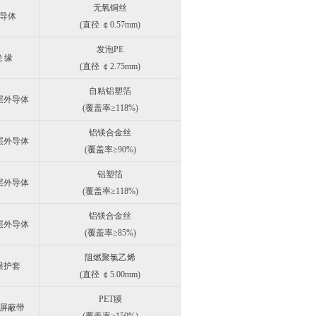
无氧铜丝
导体
(直径 ￠0.57mm)
发泡PE
 缘
(直径 ￠2.75mm)
自粘铝塑箔
层外导体
(覆盖率≥118%)
铝镁合金丝
层外导体
(覆盖率≥90%)
铝塑箔
层外导体
(覆盖率≥118%)
铝镁合金丝
层外导体
(覆盖率≥85%)
阻燃聚氯乙烯
根护套
(直径 ￠5.00mm)
PET膜
屏蔽带