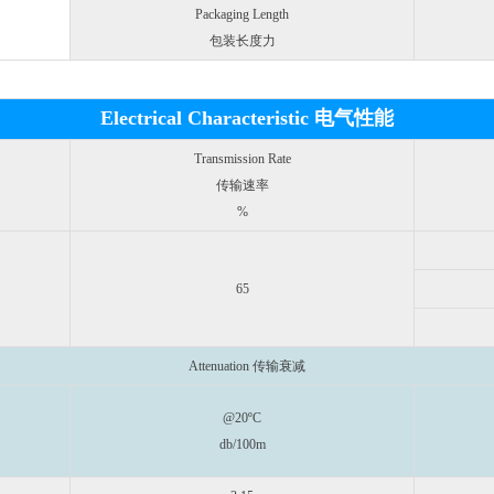
Packaging Length
包装长度力
Electrical Characteristic 电气性能
Transmission Rate
传输速率
%
65
Attenuation 传输衰减
@20ºC
db/100m