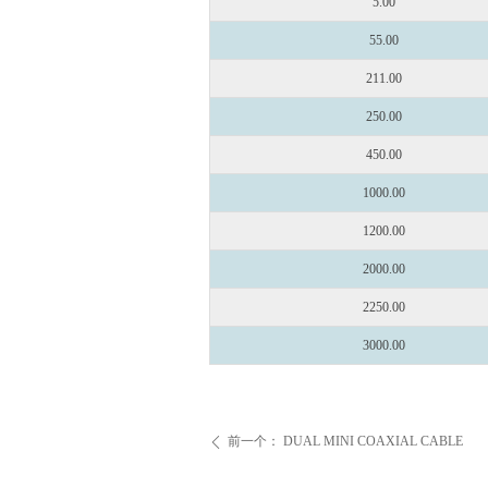
5.00
55.00
211.00
250.00
450.00
1000.00
1200.00
2000.00
2250.00
3000.00
前一个：
DUAL MINI COAXIAL CABLE
ꄴ