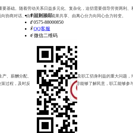
重要基础。随着劳动关系日益多元化、复杂化，迫切需要倡导劳资两利、
ꁸ
回到顶部
面向协商对话、由利益磨擦向成果共享、由离心分力向同心合力转变。
ꂅ
0575-88000850
ꁗ
QQ客服
ꀥ
微信二维码
生产、薪酬分配、绩效考核、企业文化等涉及职工切身利益的重大问题，
决策过程，及时反映职工的心声、使公司领导能够了解民意，职工能够参