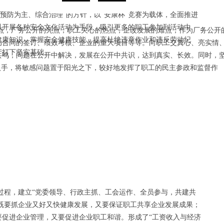
预防为主、综合治理”的方针，以“安康杯”竞赛为载体，全面推进
以开展各种安全文化活动为手段，吸引更多的职工参加到活动中
点，厂务公开的亮点，职工关心的热点，企改发展的难点，作为厂务公开
健康知识，掌握安全健康技能，提高杜绝违章作业和违反劳动纪
动合同的签订、绩效考核、企业的重大项目等等。向职工交真心、亮实情
生产打下坚实基础。
共鸣，问题在公开中解决，发展在公开中共识，达到真实、长效。同时，
入手，将敏感问题置于阳光之下，较好地发挥了职工的民主参政和监督作
过程，建立“党委领导、行政主抓、工会运作、全员参与，共建共
；既要抓企业又好又快健康发展，又要保证职工共享企业发展成果；
要促进企业管理，又要促进企业职工和谐。形成了“工资收入与经济