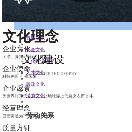
文化理念
管理文化
企业文化
安全文化
文化建设
团结、务实、创新、拼搏
文化建设情况
企业使命
人才文化
SERVICE PHILOSOPHY
科技创新 引领未来
廉政文化
企业愿景
活力文化
为世界打开信号之门、让地球穿上信息之衣而奋斗
经营理念
劳动关系
盛德贯通天下 精品畅销五洋
质量方针