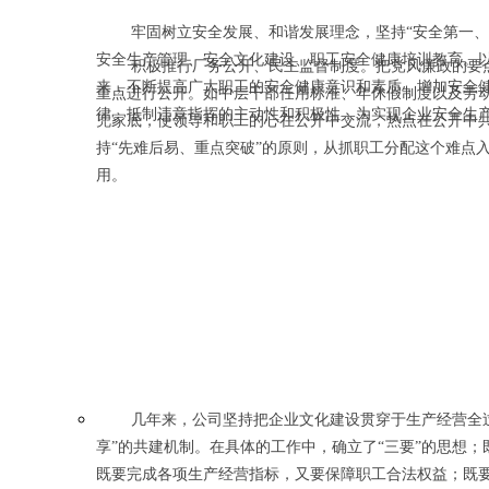
牢固树立安全发展、和谐发展理念，坚持“安全第一、
安全生产管理、安全文化建设、职工安全健康培训教育。
积极推行厂务公开、民主监督制度。把党风廉政的要
来，不断提高广大职工的安全健康意识和素质，增加安全
重点进行公开。如中层干部任用标准、年休假制度以及劳
律、抵制违章指挥的主动性和积极性，为实现企业安全
兜家底，使领导和职工的心在公开中交流，热点在公开中
持“先难后易、重点突破”的原则，从抓职工分配这个难点
用。
几年来，公司坚持把企业文化建设贯穿于生产经营全
享”的共建机制。在具体的工作中，确立了“三要”的思想
既要完成各项生产经营指标，又要保障职工合法权益；既