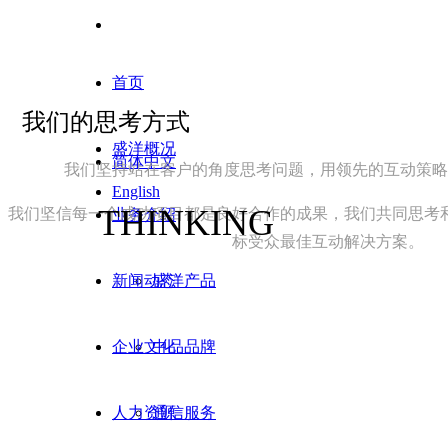
首页
我们的思考方式
盛洋概况
简体中文
我们坚持站在客户的角度思考问题，用领先的互动策略
English
THINKING
我们坚信每一个成功项目都是良好合作的成果，我们共同思考
业务介绍
标受众最佳互动解决方案。
Tactics
新闻动态
盛洋产品
策略
企业文化
中品品牌
Marketing
人力资源
通信服务
营销