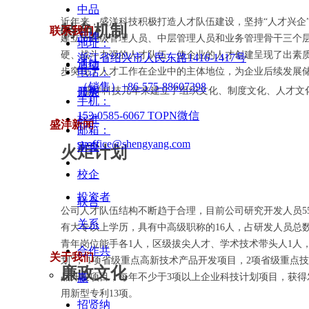
中品
近年来，盛洋科技积极打造人才队伍建设，坚持“人才兴企
特色机制
联系我们
品牌
建立了高级管理人员、中层管理人员和业务管理骨干三个层
地址：
硬、战斗力强的人才队伍，使企业的人才创建呈现了出素
浙江省绍兴市人民东路1416-1417号
活动
通信
步突现了人才工作在企业中的主体地位，为企业后续发展
电话：
（销售）+86-575-88607398
盛洋科技几年来建立了组织文化、制度文化、人才文化
开展
服务
手机：
153-0585-6067 TOPN微信
标准
盛洋新闻
邮箱：
syoffice@shengyang.com
审查
火炬计划
校企
投资者
联合
公司人才队伍结构不断趋于合理，目前公司研究开发人员55
关系
有大专以上学历，具有中高级职称的16人，占研发人员总数
青年岗位能手各1人，区级拔尖人才、学术技术带头人1人
合作共
关于我们
划”， 1项省级重点高新技术产品开发项目，2项省级重点
廉政文化
品开发项目，每年不少于3项以上企业科技计划项目，获得
赢
用新型专利13项。
招贤纳