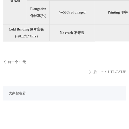
老化后
Elongation
>=50% of unaged
Printing 印字
伸长率(%)
Cold Bending 冷弯实验
No crack 不开裂
（-20±2℃*4hrs）
前一个：
无
ꄴ
后一个：
UTP-CAT5E
ꄲ
大家都在看