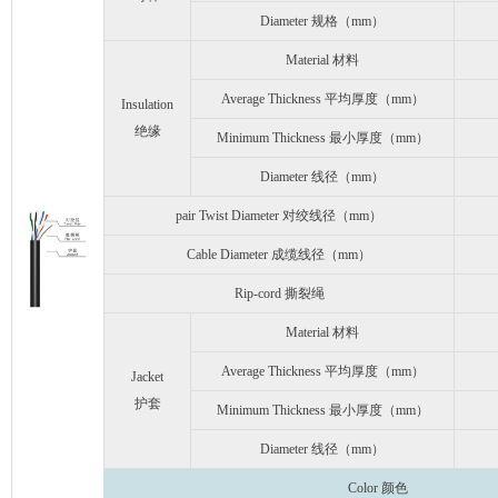
Diameter 规格（mm）
Material 材料
Average Thickness 平均厚度（mm）
Insulation
绝缘
Minimum Thickness 最小厚度（mm）
Diameter 线径（mm）
pair Twist Diameter 对绞线径（mm）
Cable Diameter 成缆线径（mm）
Rip-cord 撕裂绳
Material 材料
Average Thickness 平均厚度（mm）
Jacket
护套
Minimum Thickness 最小厚度（mm）
Diameter 线径（mm）
Color 颜色