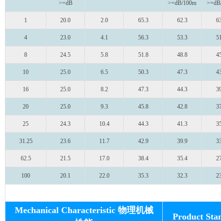
>=dB
>=dB/100m
>=dB
1
20.0
2.0
65.3
62.3
63
4
23.0
4.1
56.3
53.3
51
8
24.5
5.8
51.8
48.8
45
10
25.0
6.5
50.3
47.3
43
16
25.0
8.2
47.3
44.3
39
20
25.0
9.3
45.8
42.8
37
25
24.3
10.4
44.3
41.3
35
31.25
23.6
11.7
42.9
39.9
33
62.5
21.5
17.0
38.4
35.4
27
100
20.1
22.0
35.3
32.3
23
Mechanical Characteristic 物理机械
Product S