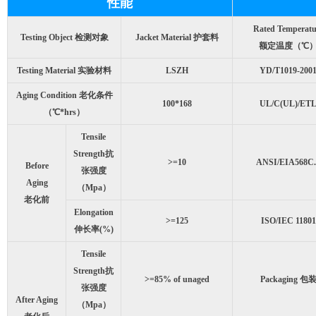
性能
Rated Temperatu
Testing Object 检测对象
Jacket Material 护套料
额定温度（℃
Testing Material 实验材料
LSZH
YD/T1019-200
Aging Condition 老化条件
100*168
UL/C(UL)/ET
（℃*hrs）
Tensile
Strength抗
>=10
ANSI/EIA568C.
Before
张强度
Aging
（Mpa）
老化前
Elongation
>=125
ISO/IEC 11801
伸长率(%)
Tensile
Strength抗
>=85% of unaged
Packaging 包
张强度
After Aging
（Mpa）