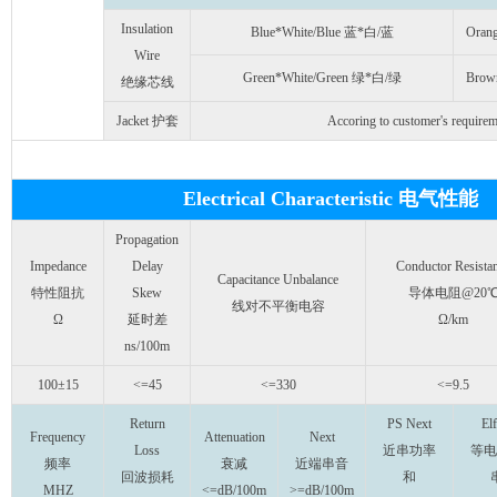
Insulation
Blue*White/Blue 蓝*白/蓝
Oran
Wire
Green*White/Green 绿*白/绿
Brow
绝缘芯线
Jacket 护套
Accoring to customer's requirem
Electrical Characteristic 电气性能
Propagation
Impedance
Delay
Conductor Resista
Capacitance Unbalance
特性阻抗
Skew
导体电阻@20
线对不平衡电容
Ω
延时差
Ω/km
ns/100m
100±15
<=45
<=330
<=9.5
Return
PS Next
Elf
Frequency
Attenuation
Next
Loss
近串功率
等电
频率
衰减
近端串音
回波损耗
和
MHZ
<=dB/100m
>=dB/100m