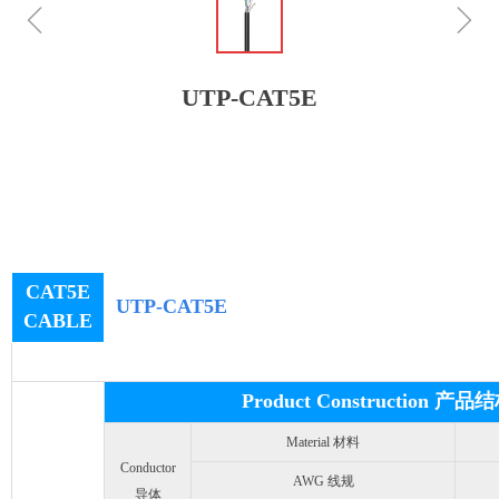
ꁆ
ꁇ
UTP-CAT5E
CAT5E
UTP-CAT5E
CABLE
Product Construction 产品
Material 材料
Conductor
AWG 线规
导体