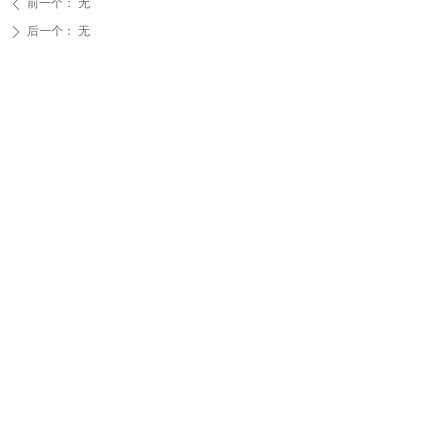
前一个：
无
ꄴ
后一个：
无
ꄲ