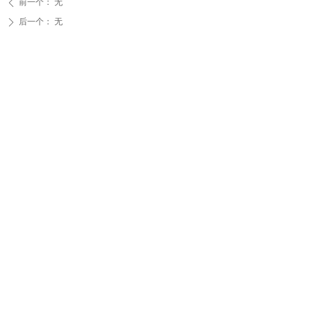
前一个：
无
ꄴ
后一个：
无
ꄲ