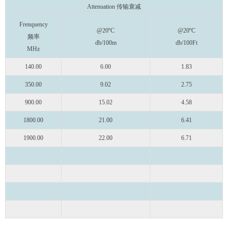
Attenuation 传输衰减
Frenquency
@20ºC
@20ºC
频率
db/100m
db/100Ft
MHz
140.00
6.00
1.83
350.00
9.02
2.75
900.00
15.02
4.58
1800.00
21.00
6.41
1900.00
22.00
6.71