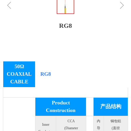
ꁆ
ꁇ
RG8
50Ω
COAXIAL
RG8
CABLE
Product
产品结构
Construction
CCA
内
铜包铝
Inner
(Diameter
导
(直径