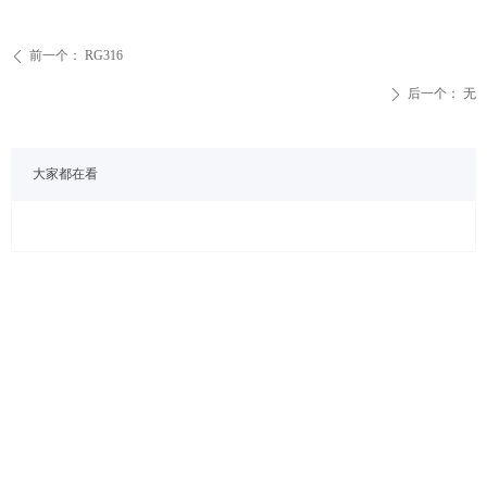
前一个：
RG316
ꄴ
后一个：
无
ꄲ
大家都在看