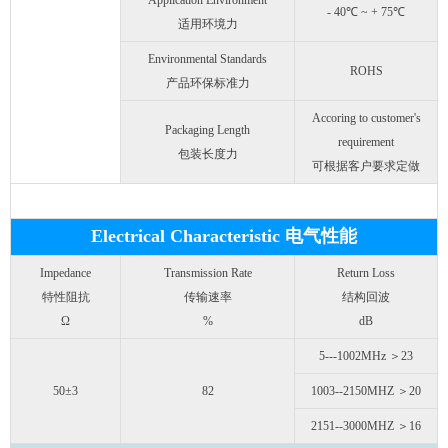
Application Environment
- 40℃ ~ + 75℃
适用环境力
Environmental Standards
ROHS
产品环保标准力
Accoring to customer's
Packaging Length
requirement
包装长度力
可根据客户要求定做
Electrical Characteristic 电气性能
Impedance
Transmission Rate
Return Loss
特性阻抗
传输速率
结构回波
Ω
%
dB
5---1002MHz ＞23
50±3
82
1003--2150MHZ ＞20
2151--3000MHZ ＞16