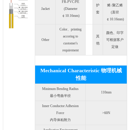
FR-PVC/PE
护
烯 /聚乙烯
Jacket
(Diameter
套
(直径
￠10.16mm)
￠10.16mm)
Color、printing
颜色、印字
accoring to
其
Other
可根据客户
customer's
他
定做
requirement
Mechanical Characteristic 物理机械
性能
Minimum Bending Radius
110mm
最小弯曲半径
Inner Conductor Adhesion
Force
>60N
内导体粘附力