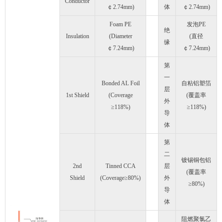
Conductor
￠2.74mm)
体
￠2.74mm)
Foam PE
发泡PE
绝
Insulation
(Diameter
(直径
缘
￠7.24mm)
￠7.24mm)
第
一
Bonded AL Foil
自粘铝塑箔
层
1st Shield
(Coverage
(覆盖率
外
≥118%)
≥118%)
导
体
第
二
镀锡铜包铝
2nd
Tinned CCA
层
(覆盖率
Shield
(Coverage≥80%)
外
≥80%)
导
体
阻燃聚氯乙