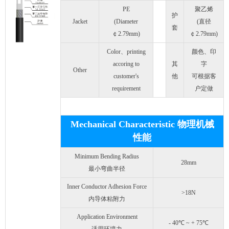
PE
聚乙烯
护
Jacket
(Diameter
(直径
套
￠2.79mm)
￠2.79mm)
Color、printing
颜色、印
accoring to
其
字
Other
customer's
他
可根据客
requirement
户定做
Mechanical Characteristic 物理机械
性能
Minimum Bending Radius
28mm
最小弯曲半径
Inner Conductor Adhesion Force
>18N
内导体粘附力
Application Environment
- 40℃ ~ + 75℃