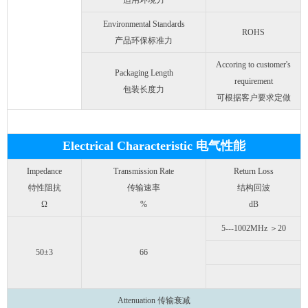
适用环境力
Environmental Standards
ROHS
产品环保标准力
Accoring to customer's
Packaging Length
requirement
包装长度力
可根据客户要求定做
Electrical Characteristic 电气性能
Impedance
Transmission Rate
Return Loss
特性阻抗
传输速率
结构回波
Ω
%
dB
5---1002MHz ＞20
50±3
66
Attenuation 传输衰减