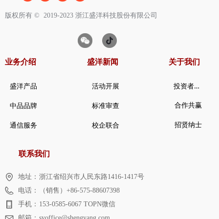
版权所有 ©  2019-2023
浙江盛洋科技股份有限公司
业务介绍
盛洋新闻
关于我们
投
资者关系
盛洋产品
活动开展
合作共赢
中品品牌
标准审查
招贤纳士
通信服务
校企联合
联系我们
地址：
浙江省绍兴市人民东路1416-1417号
电话：
（销售）+86-575-88607398
手机：
153-0585-6067 TOPN微信
邮箱：
syoffice@shengyang.com