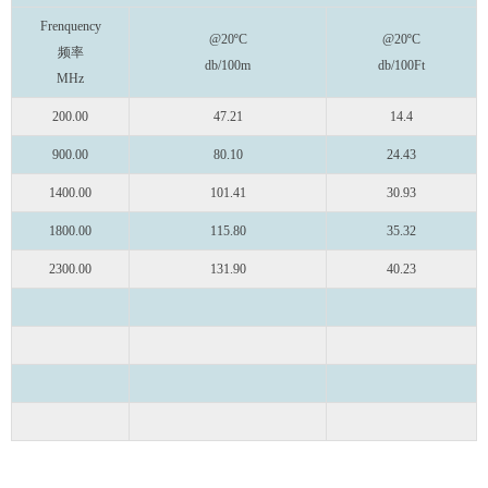
Frenquency
@20ºC
@20ºC
频率
db/100m
db/100Ft
MHz
200.00
47.21
14.4
900.00
80.10
24.43
1400.00
101.41
30.93
1800.00
115.80
35.32
2300.00
131.90
40.23