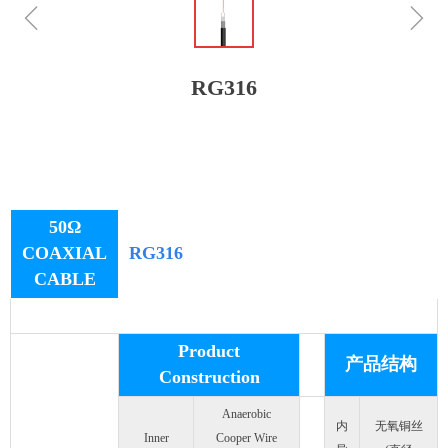
ꁆ
ꁇ
RG316
50Ω
COAXIAL
RG316
CABLE
Product
产品结构
Construction
Anaerobic
内
无氧铜丝
Inner
Cooper Wire