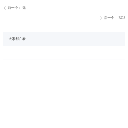
前一个：
无
ꄴ
后一个：
RG8
ꄲ
大家都在看