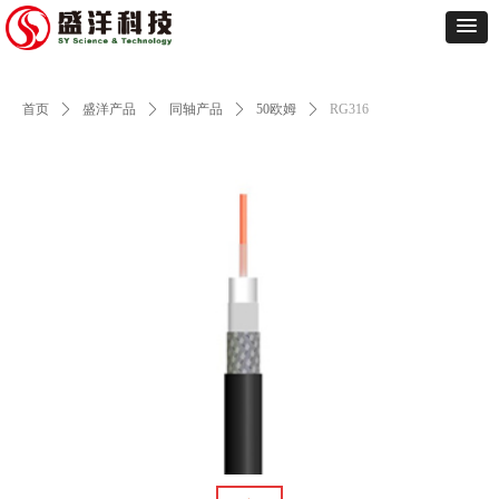
首页
ꄲ
盛洋产品
ꄲ
同轴产品
ꄲ
50欧姆
ꄲ
RG316