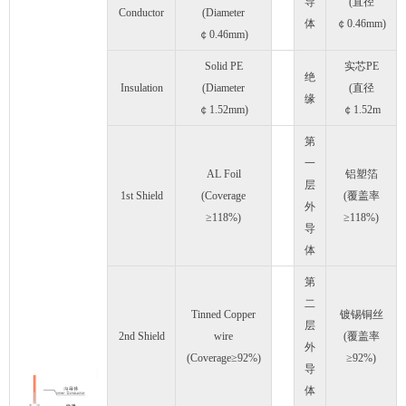
导
(直径
Conductor
(Diameter
体
￠0.46mm)
￠0.46mm)
Solid PE
实芯PE
绝
Insulation
(Diameter
(直径
缘
￠1.52mm)
￠1.52m
第
一
AL Foil
铝塑箔
层
1st Shield
(Coverage
(覆盖率
外
≥118%)
≥118%)
导
体
第
二
Tinned Copper
镀锡铜丝
层
2nd Shield
wire
(覆盖率
外
(Coverage≥92%)
≥92%)
导
体